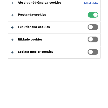
Absolut nödvändiga cookies
Alltid aktiv
Utforska Nuduras produktportfölj och hitta den perfekta
Prestanda-cookies
Nudura-lösningen för ditt projekt. Ta del av teknisk
information och ladda enkelt ned det du behöver. Kontakta
Funktionella cookies
oss gärna för hjälp att välja rätt produktmix för ditt projekt.
Riktade cookies
Kontakta oss
Sociala medier-cookies