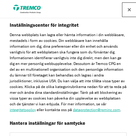
Inställningscenter för integritet
Denna webbplats kan lagra eller hämta information i din webbläsare,
mestadels i form av cookies. Din webbläsare kan innehålla
information om dig, dina preferenser eller din enhet och används
vanligtvis för att webbplatsen ska fungera som du förväntar dig.
Informationen identifierar vanligtvis inte dig direkt, men den kan ge
Våra mångsidiga system
dig en mer personlig webbupplevelse. Dessutom är Tremco CPG en
del av en multinationell organisation och den personliga information
du lämnar till företaget kan behandlas och lagras i andra
jurisdiktioner, inklusive USA. Du kan välja att inte tillåta vissa typer av
cookies. Klicka på de olika kategorirubrikerna nedan för att ta reda på
mer och ändra dina standardinställningar. Tänk på att blockering av
vissa typer av cookies kan påverka din upplevelse av webbplatsen
och de tjänster vi kan erbjuda. För mer information, se vår
integritetspolicy
eller kontakta oss på
dataprotection@rpminc.com
.
Hantera inställningar för samtycke