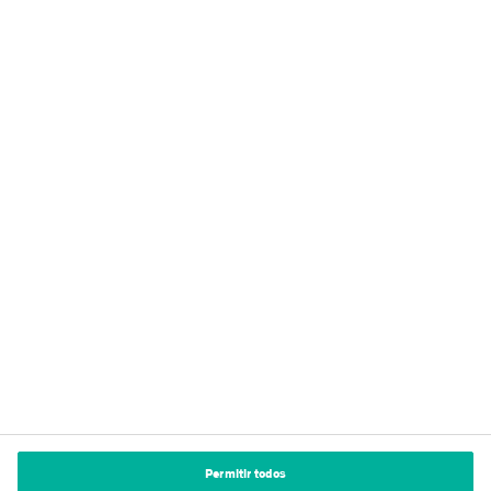
Trajeto
Visite o site
Nudura
Nudura
Definições de cookies
Permitir todos